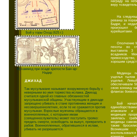
награду на неб
веру «свидетель
На следующ
реванш за пораж
Бадре, и неда
произошел 
курейшитами.
Бой у горы Оход (625 г.)
Ополчение М
пехоты во г
выставила 3 
всадников. Ме
превосходство
хорошим средст
Мухаммед при осаде крепости Бан-ар-
Надир
Мединцы по
ущелья тылом 
ущелье. Левы
ДЖИХАД
обеспечивали 5
свою конницу на
Так мусульмане называют вооруженную борьбу с
флангах боевого
неверными во имя торжества ислама. Джихад
считался одной из главных обязанностей
мусульманской общины. Участвующим в джихаде
запрещено убивать в стане противника женщин и
Бой начал
несовершеннолетних, если те не сражаются против
единоборствам
мусульман. Взрослые мужчины обращаются в
атаковали и 
военнопленных, с которыми имам
мединцев прор
(священнослужитель) может поступить трояко:
занялась граб
предать смерти, освободить за выкуп, превратить в
мединцы самово
рабов. Военнопленных, обратившихся в ислам,
также бросили
убивать не разрешается.
Возникшим 
воспользовалс
конницы, к