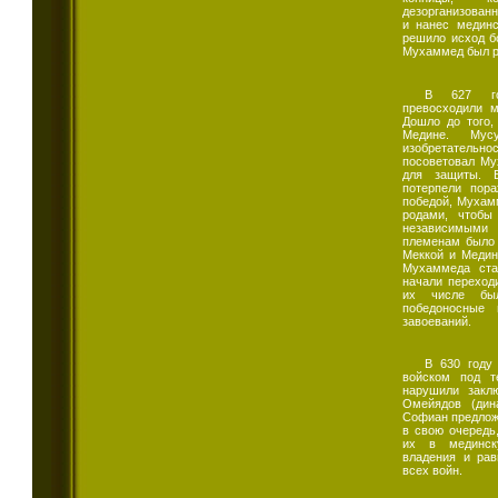
дезорганизованн
и нанес мединс
решило исход б
Мухаммед был р
В 627 го
превосходили м
Дошло до того,
Медине. Мус
изобретательно
посоветовал Му
для защиты. 
потерпели пора
победой, Мухам
родами, чтобы
независимыми
племенам было 
Меккой и Медин
Мухаммеда ста
начали переход
их числе бы
победоносные 
завоеваний.
В 630 году
войском под т
нарушили закл
Омейядов (дин
Софиан предложи
в свою очередь
их в мединск
владения и рав
всех войн.