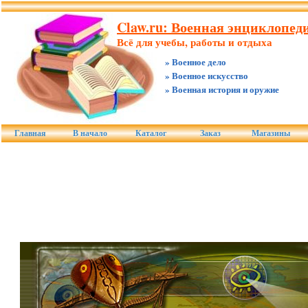
Claw.ru: Военная энциклопед
Всё для учебы, работы и отдыха
» Военное дело
» Военное искусство
» Военная история и оружие
Главная
В начало
Каталог
Заказ
Магазины