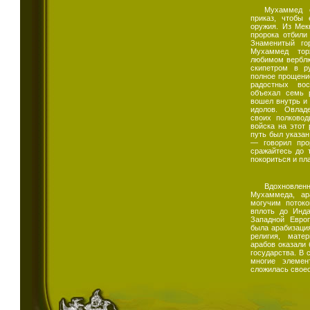
Мухаммед о
приказ, чтобы
оружия. Из Мек
пророка отбили
Знаменитый го
Мухаммед тор
любимом верблюд
скипетром в р
полное прощени
радостных во
объехал семь 
вошел внутрь и 
идолов. Овлад
своих полковод
войска на этот 
путь был указан
— говорил про
сражайтесь до т
покориться и пл
Вдохновл
Мухаммеда, ар
могучим потоко
вплоть до Инд
Западной Европ
была арабизация
религия, мате
арабов оказали
государства. В 
многие элемен
сложилась своео