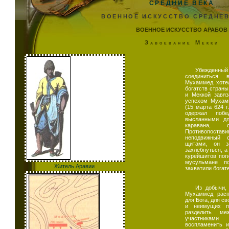
СРЕДНИЕ ВЕКА
ВОЕННОЕ ИСКУССТВО СРЕДНЕ
ВОЕННОЕ ИСКУССТВО АРАБОВ
Завоевание Мекки
Убежденны
соединиться 
Мухаммед хотел
богатств стран
и Меккой завя
успехом Мухам
(15 марта 624 г
одержал побе
высланными дл
каравана, 
Противопоста
неподвижный 
щитами, он за
захлебнуться, а
курейшитов поги
мусульмане п
Житель Аравии
захватили богат
Из добычи, 
Мухаммед расп
для Бога, для св
и неимущих пу
разделить м
участниками
воспламенить и