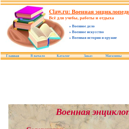
Claw.ru: Военная энциклопед
Всё для учебы, работы и отдыха
» Военное дело
» Военное искусство
» Военная история и оружие
Главная
В начало
Каталог
Заказ
Магазины
Военная энцикло