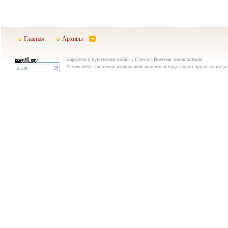
Главная
Архивы
Карфаген и пунические войны | Claw.ru: Военная энциклопедия
Разрешается частичное копирование контента в виде анонса при условии р