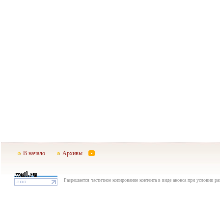
В начало
Архивы
Разрешается частичное копирование контента в виде анонса при условии р