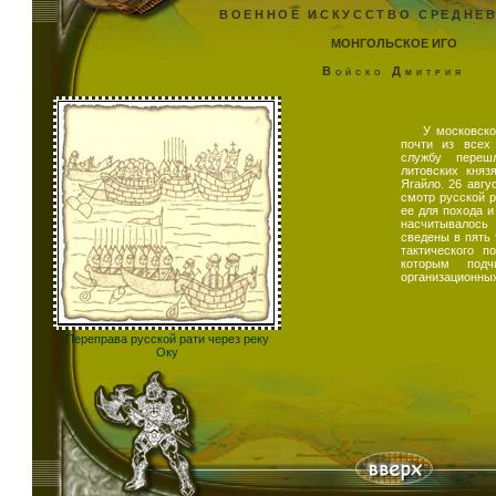
ВОЕННОЕ ИСКУССТВО СРЕДНЕ
МОНГОЛЬСКОЕ ИГО
Войско Дмитрия
У московско
почти из всех
службу переш
литовских кня
Ягайло. 26 авгу
смотр русской р
ее для похода и
насчитывалос
сведены в пять 
тактического п
которым подч
организационных
Переправа русской рати через реку
Оку