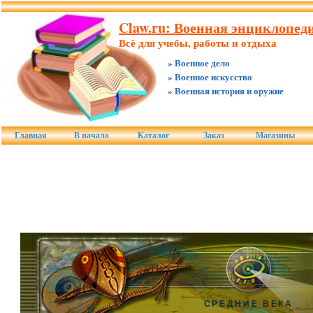
Claw.ru: Военная энциклопеди
Всё для учебы, работы и отдыха
» Военное дело
» Военное искусство
» Военная история и оружие
Главная
В начало
Каталог
Заказ
Магазины
СРЕДНИЕ ВЕКА