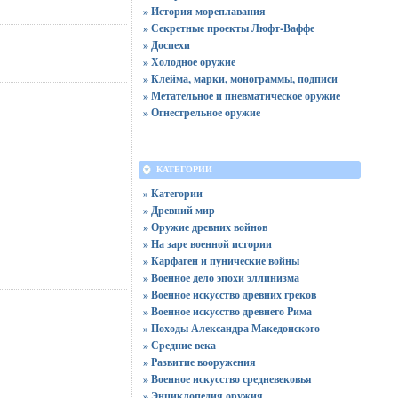
» История мореплавания
» Секретные проекты Люфт-Ваффе
» Доспехи
» Холодное оружие
» Клейма, марки, монограммы, подписи
» Метательное и пневматическое оружие
» Огнестрельное оружие
КАТЕГОРИИ
» Категории
» Древний мир
» Оружие древних войнов
» На заре военной истории
» Карфаген и пунические войны
» Военное дело эпохи эллинизма
» Военное искусство древних греков
» Военное искусство древнего Рима
» Походы Александра Македонского
» Средние века
» Развитие вооружения
» Военное искусство средневековья
» Энциклопедия оружия