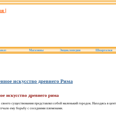
я |
аказ
Магазины
Энциклопедии
Шпаргалки
енное искусство древнего Рима
ое искусство древнего рима
а своего существования представлял собой маленький городок. Находясь в цен
егчало ему борьбу с соседними племенами.