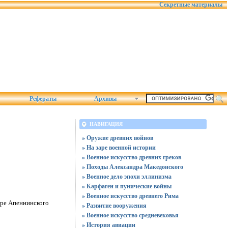
Секретные материалы
Рефераты
Архивы
НАВИГАЦИЯ
» Оружие древних войнов
» На заре военной истории
» Военное искусство древних греков
» Походы Александра Македонского
» Военное дело эпохи эллинизма
» Карфаген и пунические войны
» Военное искусство древнего Рима
тре Апеннинского
» Развитие вооружения
» Военное искусство средневековья
» История авиации