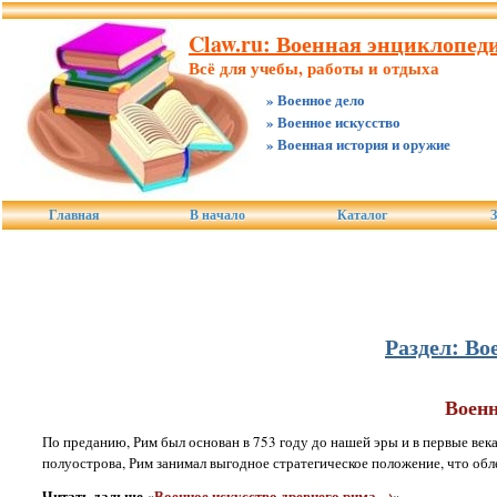
Claw.ru: Военная энциклопеди
Всё для учебы, работы и отдыха
» Военное дело
» Военное искусство
» Военная история и оружие
Главная
В начало
Каталог
З
Раздел: Во
Военн
По преданию, Рим был основан в 753 году до нашей эры и в первые век
полуострова, Рим занимал выгодное стратегическое положение, что обл
Читать дальше «
Военное искусство древнего рима →
»