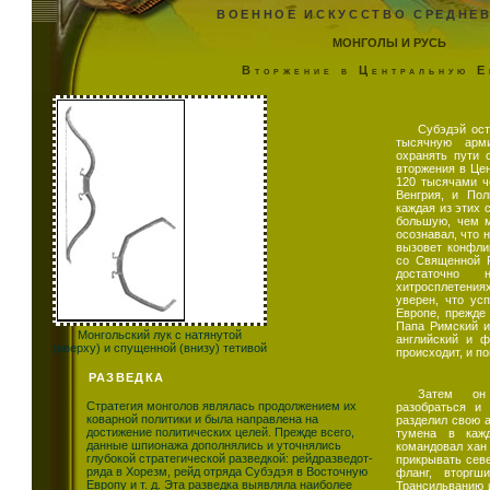
ВОЕННОЕ ИСКУССТВО СРЕДНЕ
МОНГОЛЫ И РУСЬ
Вторжение в Центральную Е
Субэдэй ост
тысячную арм
охранять пути 
вторжения в Це
120 тысячами ч
Венгрия, и По
каждая из этих 
большую, чем м
осознавал, что 
вызовет конфли
со Священной 
достаточно 
хитросплетения
уверен, что ус
Европе, прежде
Папа Римский и
Монгольский лук с натянутой
английский и ф
(вверху) и спущенной (внизу) тетивой
происходит, и п
РАЗВЕДКА
Затем он
Стратегия монголов являлась продолжением их
разобраться и
коварной политики и была направлена на
разделил свою 
достижение политических целей. Прежде всего,
тумена в кажд
данные шпионажа дополнялись и уточнялись
командовал хан 
глубокой стратегической разведкой: рейдразведот-
прикрывать сев
ряда в Хорезм, рейд отряда Субэдэя в Восточную
фланг, вторгш
Европу и т. д. Эта разведка выявляла наиболее
Трансильванию 