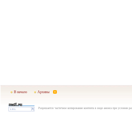
В начало
Архивы
Разрешается частичное копирование контента в виде анонса при условии р