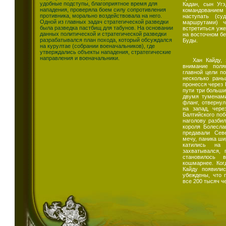
удобные подступы, благоприятное время для
Кадан, сын Угэ
нападения, проверяла боем силу сопротивления
командованием 
противника, морально воздействовала на него.
наступать (су
Одной из главных задач стратегической разведки
маршрутами) ч
была разведка пастбищ для табунов. На основании
встретиться уже
данных политической и стратегической разведки
на восточном бе
разрабатывался план похода, который обсуждался
Буды.
на курултае (собрании военачальников), где
утверждались объекты нападения, стратегические
направления и военачальники.
Хан Кайду, 
внимание поля
главной цели по
несколько рань
пронесся через 
пути три больши
двумя туменами
фланг, отвернул
на запад, чер
Балтийского по
наголову разби
короля Болесла
предавали Сев
мечу, паника ши
катились на
захватывался, 
становилось
кошмарнее. Ког
Кайду появили
убеждены, что 
все 200 тысяч ч