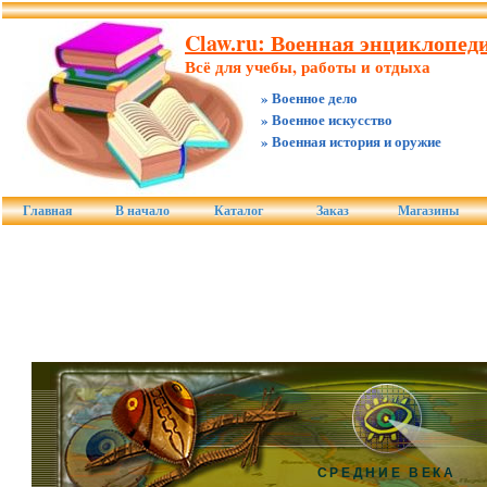
Claw.ru: Военная энциклопеди
Всё для учебы, работы и отдыха
» Военное дело
» Военное искусство
» Военная история и оружие
Главная
В начало
Каталог
Заказ
Магазины
СРЕДНИЕ ВЕКА