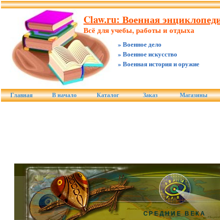
Claw.ru: Военная энциклопеди
Всё для учебы, работы и отдыха
» Военное дело
» Военное искусство
» Военная история и оружие
Главная
В начало
Каталог
Заказ
Магазины
СРЕДНИЕ ВЕКА