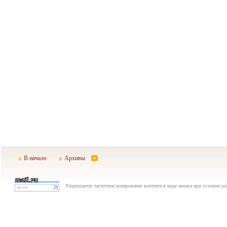
В начало
Архивы
Разрешается частичное копирование контента в виде анонса при условии р