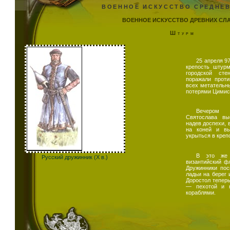
ВОЕННОЕ ИСКУССТВО СРЕДНЕ
ВОЕННОЕ ИСКУССТВО ДРЕВНИХ СЛ
Штурм
25 апреля 9
крепость штурм
городской ст
поражали проти
всех метательн
потерями Цимисх
Вечером 
Святослава вы
надев доспехи, 
на коней и вы
укрыться в креп
В это же 
Русский дружинник (Х в.)
византийский ф
Дружинники пос
ладьи на берег 
Доростол теперь
— пехотой и к
кораблями.