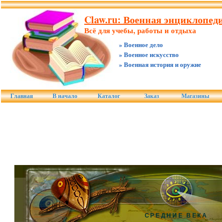
Claw.ru: Военная энциклопеди
Всё для учебы, работы и отдыха
» Военное дело
» Военное искусство
» Военная история и оружие
Главная
В начало
Каталог
Заказ
Магазины
СРЕДНИЕ ВЕКА