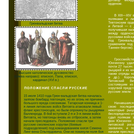
договор межд
орденом.
В XIII—XIV 
поляками и ли
Тевтонским орд
Грюнвальдская битва
и Литвой — с д
получившая наз
между орденско
русскими войска
под Грюнваль
сражением под
Таннен-бергом).
Гроссмейст
Юнгингену удал
почти 27 тысяч 
рыцарей и их кн
Высшее католическое духовенство
также отряды н
(слева направо): епископ, Папа, епископ,
и др.). Коро
кардинал (XVI в.)
Литовский Ви
состоявшим из
хоругвей предст
ПОЛОЖЕНИЕ СПАСЛИ РУССКИЕ
русские земли.
15 июля 1410 года Грюн-вальдская битва началась
залпом бомбард тевтонцев, но их огонь не причинил
большого вреда союзникам. Татарская конница и 1-
Начавшаяся 
я линия литовских войск Витовта атаковали левый
свою последн
фланг крестоносцев, но были опрокинуты рыцарями
некоторые рыц
Валленрода. В бой вступили 2-я и 3-я линии войск
беспорядочно от
Витовта, но тевтонцы вновь их отбросили, а затем
сдал полякам з
начали преследовать. Положение спасли три
фон Юнгинген: 
русские смоленские хоругви (боевые
литовской рог
подразделения) под командованием князя Семена
захвачен, и по
Линг-вена Ольгердовича. Они не покинули поля боя
начали преследо