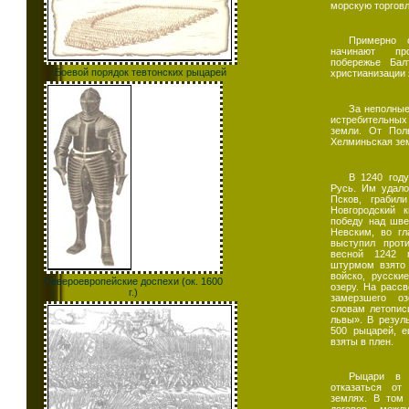
морскую торговл
Примерно 
начинают пр
побережье Бал
Боевой порядок тевтонских рыцарей
христианизации 
За неполные
истребительны
земли. От Пол
Хелминьская зем
В 1240 год
Русь. Им удало
Псков, грабил
Новгородский к
победу над шве
Невским, во гл
выступил прот
весной 1242 
штурмом взято 
войско, русски
Североевропейские доспехи (ок. 1600
озеру. На рассв
г.)
замерзшего оз
словам летопис
львы». В резул
500 рыцарей, е
взяты в плен.
Рыцари в 
отказаться от
землях. В том