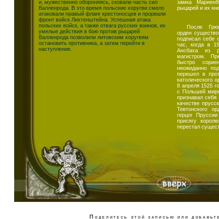
и, мужественно обороняясь, сковали часть сил
замка Мариенб
Валленрода. В это время польские хоругви смело
рыцарей и их кн
атаковали правый фланг крестоносцев и прорвали
фронт войск Лихтенштейна. Успешная атака
польских войск, а также отвага русских воинов, их
После Грюн
умелые действия в бою против рыцарей
орден существо
Валленрода позволили литовским хоругвям
подписал себе 
остановить противника, а затем перейти в
час, когда в 1
наступление.
Ансбаха из р
магистром. Пр
быстро сорие
неожиданно по
перешел в прот
католического о
8 апреля 1525 г
с Польшей мирн
признавал себя 
качестве прусск
Тевтонского ор
герцог Пруссии
присягу королю
перестал сущес
Поделитесь этой записью или добавьте