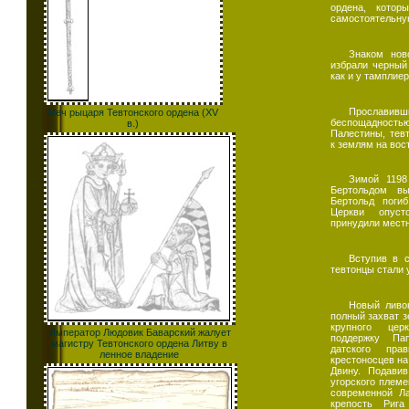
ордена, котор
самостоятельну
Знаком нов
избрали черный 
как и у тамплиер
Прослав
Меч рыцаря Тевтонского ордена (XV
беспощаднос
в.)
Палестины, тев
к землям на вос
Зимой 1198
Бертольдом в
Бертольд поги
Церкви опус
принудили местн
Вступив в 
тевтонцы стали 
Новый ливо
полный захват з
крупного цер
Император Людовик Баварский жалует
поддержку Па
магистру Тевтонского ордена Литву в
датского пра
ленное владение
крестоносцев на
Двину. Подавив
угорского племе
современной Ла
крепость Рига