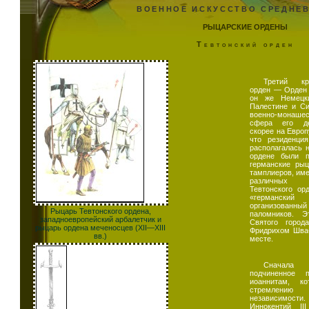
ВОЕННОЕ ИСКУССТВО СРЕДНЕ
РЫЦАРСКИЕ ОРДЕНЫ
Тевтонский орден
Третий кр
орден — Орден 
он же Немецки
Палестине и Си
военно-монаше
сфера его дея
скорее на Европ
что резиденци
располагалась 
ордене были п
германские рыц
тамплиеров, име
различных с
Тевтонского ор
«германский 
организован
Рыцарь Тевтонского ордена,
паломников. Э
западноевропейский арбалетчик и
Святого город
рыцарь ордена меченосцев (XII—XIII
Фридрихом Шваб
вв.)
месте.
Сначала 
подчиненное 
иоаннитам, ко
стремлению
независимост
Иннокентий II