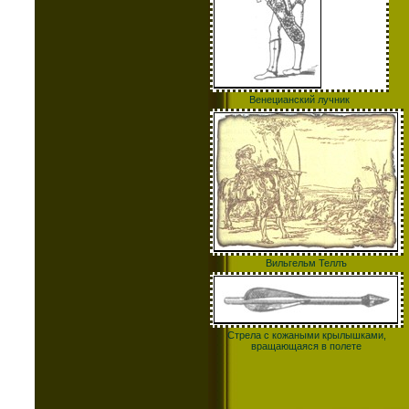
Венецианский лучник
Вильгельм Теллъ
Стрела с кожаными крылышками,
вращающаяся в полете