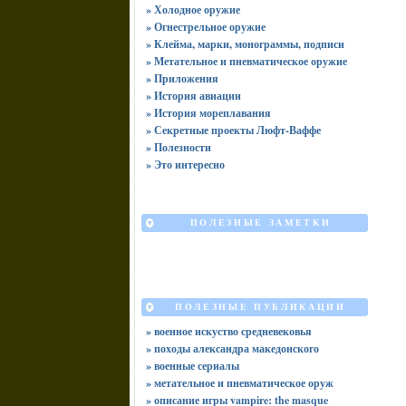
» Холодное оружие
» Огнестрельное оружие
» Клейма, марки, монограммы, подписи
» Метательное и пневматическое оружие
» Приложения
» История авиации
» История мореплавания
» Секретные проекты Люфт-Ваффе
» Полезности
» Это интересно
ПОЛЕЗНЫЕ ЗАМЕТКИ
ПОЛЕЗНЫЕ ПУБЛИКАЦИИ
» военное искуство средневековья
» походы александра македонского
» военные сериалы
» метательное и пневматическое оруж
» описание игры vampire: the masque