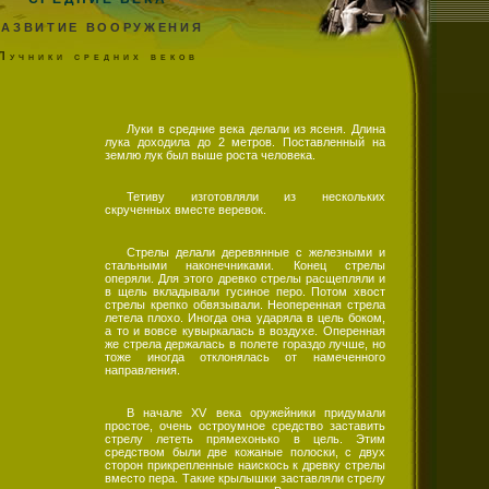
РАЗВИТИЕ ВООРУЖЕНИЯ
Лучники средних веков
Луки в средние века делали из ясеня. Длина
лука доходила до 2 метров. Поставленный на
землю лук был выше роста человека.
Тетиву изготовляли из нескольких
скрученных вместе веревок.
Стрелы делали деревянные с железными и
стальными наконечниками. Конец стрелы
оперяли. Для этого древко стрелы расщепляли и
в щель вкладывали гусиное перо. Потом хвост
стрелы крепко обвязывали. Неоперенная стрела
летела плохо. Иногда она ударяла в цель боком,
а то и вовсе кувыркалась в воздухе. Оперенная
же стрела держалась в полете гораздо лучше, но
тоже иногда отклонялась от намеченного
направления.
В начале XV века оружейники придумали
простое, очень остроумное средство заставить
стрелу лететь прямехонько в цель. Этим
средством были две кожаные полоски, с двух
сторон прикрепленные наискось к древку стрелы
вместо пера. Такие крылышки заставляли стрелу