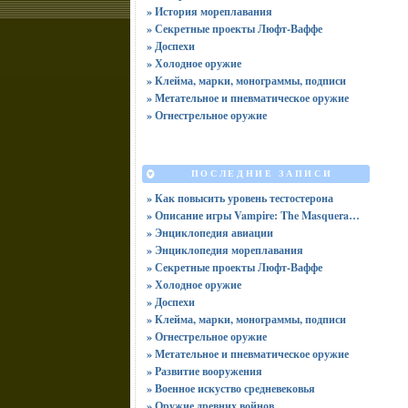
» История мореплавания
» Секретные проекты Люфт-Ваффе
» Доспехи
» Холодное оружие
» Клейма, марки, монограммы, подписи
» Метательное и пневматическое оружие
» Огнестрельное оружие
ПОСЛЕДНИЕ ЗАПИСИ
» Как повысить уровень тестостерона
» Описание игры Vampire: The Masquerade -- Bloodhunt (2022)
» Энциклопедия авиации
» Энциклопедия мореплавания
» Секретные проекты Люфт-Ваффе
» Холодное оружие
» Доспехи
» Клейма, марки, монограммы, подписи
» Огнестрельное оружие
» Метательное и пневматическое оружие
» Развитие вооружения
» Военное искуство средневековья
» Оружие древних войнов