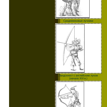
Средневековые лучники
Ландскнехт с английским луком
(начало XVI в.)