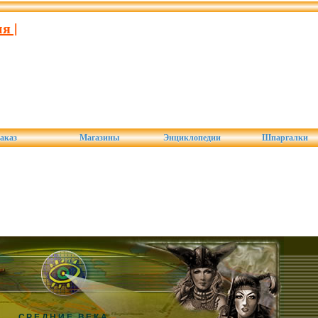
я |
аказ
Магазины
Энциклопедии
Шпаргалки
СРЕДНИЕ ВЕКА