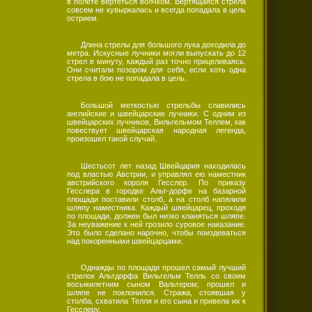
в полете вертеться волчком. Вертящаяся стрела
совсем не кувыркалась и всегда попадала в цель
острием.
Длина стрелы для большого лука доходила до
метра. Искусные лучники могли выпускать до 12
стрел в минуту, каждый раз точно прицеливаясь.
Они считали позором для себя, если хоть одна
стрела в бою не попадала в цель.
Большой меткостью стрельбы славились
английские и швейцарские лучники. С одним из
швейцарских лучников, Вильгельмом Теллем, как
повествует швейцарская народная легенда,
произошел такой случай.
Шестьсот лет назад Швейцария находилась
под властью Австрии, и управлял ею наместник
австрийского короля Гесслер. По приказу
Гесслера в городке Альт-дорфе на базарной
площади поставили столб, а на столб напялили
шляпу наместника. Каждый швейцарец, проходя
по площади, должен был низко кланяться шляпе.
За неуважение к ней грозило суровое наказание.
Это было сделано нарочно, чтобы поиздеваться
над покоренными швейцарцами.
Однажды по площади прошел самый лучший
стрелок Альтдорфа Вильгельм Телль со своим
восьмилетним сыном Вальтером; прошел и
шляпе не поклонился. Стража, стоявшая у
столба, схватила Телля и его сына и привела их к
Гесслеру.