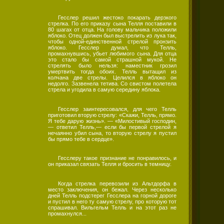
Гесслер решил жестоко покарать дерзкого
стрелка. По его приказу сына Телля поставили в
80 шагах от отца. На голову мальчика положили
яблоко. Отец должен был выстрелить из лука так,
чтобы одной-единственной стрелой пронзить
яблоко. Гесслер думал, что Телль,
промахнувшись, убьет любимого сына. Для отца
это стало бы самой страшной мукой. Не
стрелять было нельзя: наместник грозил
умертвить тогда обоих. Телль вытащил из
колчана две стрелы. Целился в яблоко он
недолго. Зазвенела тетива. Со свистом полетела
стрела и угодила в самую середину яблока.
Гесслер заинтересовался, для чего Телль
приготовил вторую стрелу: «Скажи, Телль, прямо.
Я тебе дарую жизнь». — «Милостивый господин,
— ответил Телль,— если бы первой стрелой я
нечаянно убил сына, то вторую стрелу я пустил
бы прямо тебе в сердце».
Гесслеру такое признание не понравилось, и
он приказал связать Телля и бросить в темницу.
Когда стрелка перевозили из Альтдорфа в
место заключения, он бежал. Через несколько
дней Телль подстерег Гесслера на горной дороге
и пустил в него ту самую стрелу, про которую тот
спрашивал. Вильгельм Телль и на этот раз не
промахнулся...