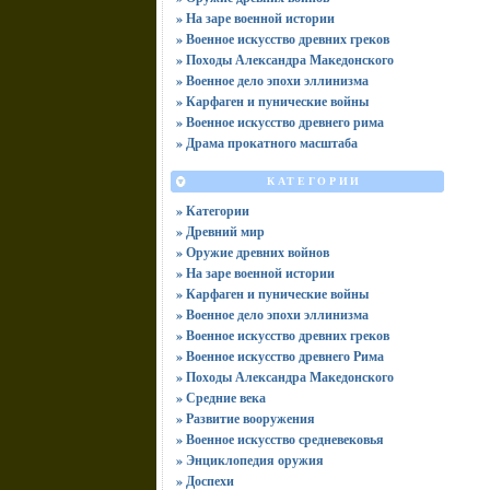
» На заре военной истории
» Военное искусство древних греков
» Походы Александра Македонского
» Военное дело эпохи эллинизма
» Карфаген и пунические войны
» Военное искусство древнего рима
» Драма прокатного масштаба
КАТЕГОРИИ
» Категории
» Древний мир
» Оружие древних войнов
» На заре военной истории
» Карфаген и пунические войны
» Военное дело эпохи эллинизма
» Военное искусство древних греков
» Военное искусство древнего Рима
» Походы Александра Македонского
» Средние века
» Развитие вооружения
» Военное искусство средневековья
» Энциклопедия оружия
» Доспехи