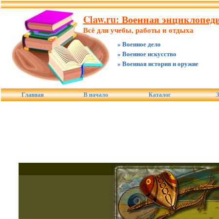
Claw.ru: Военная энциклопеди
Всё для учебы, работы и отдыха
» Военное дело
» Военное искусство
» Военная история и оружие
Главная
В начало
Каталог
З