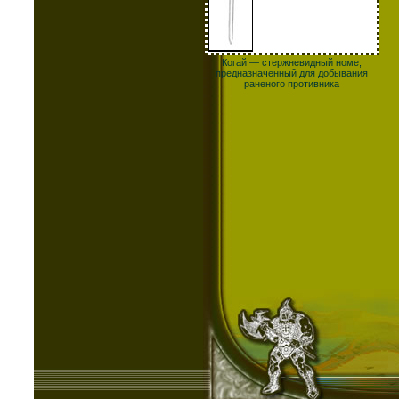
Когай — стержневидный номе,
предназначенный для добывания
раненого противника