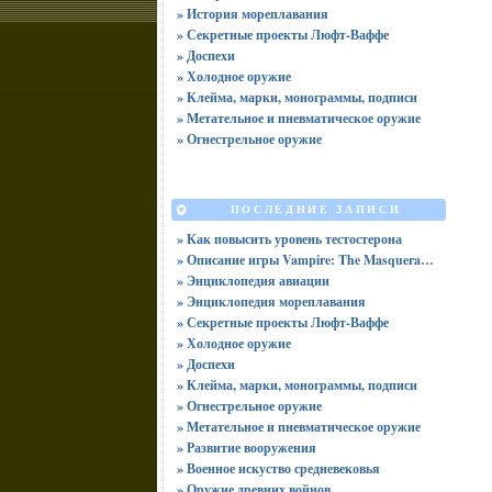
» История мореплавания
» Секретные проекты Люфт-Ваффе
» Доспехи
» Холодное оружие
» Клейма, марки, монограммы, подписи
» Метательное и пневматическое оружие
» Огнестрельное оружие
ПОСЛЕДНИЕ ЗАПИСИ
» Как повысить уровень тестостерона
» Описание игры Vampire: The Masquerade -- Bloodhunt (2022)
» Энциклопедия авиации
» Энциклопедия мореплавания
» Секретные проекты Люфт-Ваффе
» Холодное оружие
» Доспехи
» Клейма, марки, монограммы, подписи
» Огнестрельное оружие
» Метательное и пневматическое оружие
» Развитие вооружения
» Военное искуство средневековья
» Оружие древних войнов