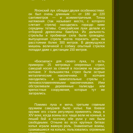
Японский лук обладал двумя особенностями:
он был очень длинным — от 180 до 220
сантиметров — и асимметричным. Точка
натяжения (так называют место, с которого
слетает стрела) находилась гораздо ниже
середины тетивы. Самурайские луки делали из
отборной древесины бамбука. Их дальность
стрельбы и пробивная сила были громадны:
выпущенная стрела могла поразить цель на
расстоянии более 300 метров. В движущуюся
мишень величиной с собаку опытный стрелок
попадал даже с дистанции 150 метров.
«Боезапас» для своего лука, то есть
примерно 25 метровых оперенных стрел,
самурай носил за спиной в похожем на ящичек
колчане. У большинства стрел были острые
металлические наконечники. В колчане
находились и зажигательные стрелы с
легковоспламеняемыми наконечниками. Ими
обстреливали деревянные палисады или
крепостные сооружения, которые тут же
загорались.
Помимо лука и меча, третьим главным
оружием самураев было копье. Как боевое
оружие его стали регулярно применять лишь в
XIV веке, когда воины все чаще вели не конный, а
пеший бой и поэтому обе руки у них были
свободными. Отныне во всех крупных битвах
копья играли важную роль. Знаменитые воины,
сражавшиеся на копьях, пользовались огромным