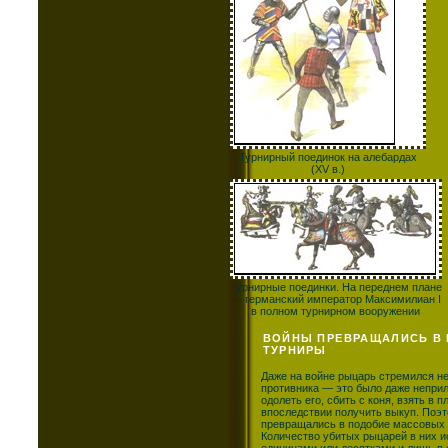
Турнирный поединок на алебардах
(XV в.)
Турнирные поединки. На переднем плане
— германский император Максимилиан I
в полном турнирном вооружении
ВОЙНЫ ПРЕВРАЩАЛИСЬ В
ТУРНИРЫ
Даже на войне рыцарь стремился не
противника — это было даже неприл
одолеть его, сбить с коня, взять в п
впоследствии получить выкуп. Поэ
превращались в подобие массовых 
Количество убитых рыцарей в них 
единицами или десятками и лишь в