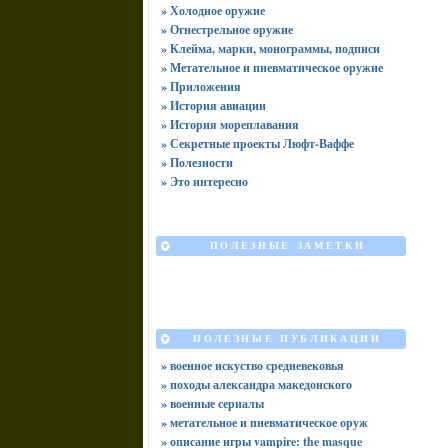
» Холодное оружие
» Огнестрельное оружие
» Клейма, марки, монограммы, подписи
» Метательное и пневматическое оружие
» Приложения
» История авиации
» История мореплавания
» Секретные проекты Люфт-Ваффе
» Полезности
» Это интересно
ПОЛЕЗНЫЕ ЗАМЕТКИ
ПОЛЕЗНЫЕ ПУБЛИКАЦИИ
» военное искуство средневековья
» походы александра македонского
» военные сериалы
» метательное и пневматическое оруж
» описание игры vampire: the masque