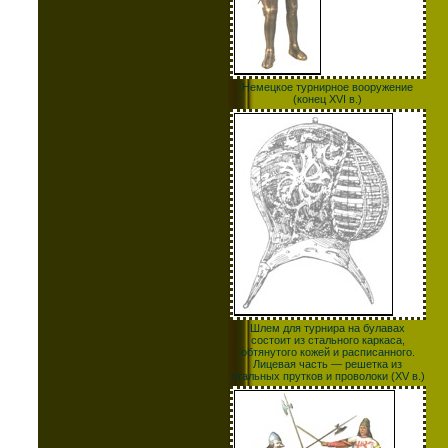
Немецкое турнирное вооружение
(конец XVI в.)
Шлем для турнира на булавах
состоит из стального каркаса,
обтянутого кожей и расписанного.
Лицевая часть — решетка из
стальных прутков и проволоки (XV в.)