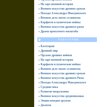
» На заре военной истории
» Военное искусство древних греков
» Походы Александра Македонского
» Военное дело эпохи эллинизма
» Карфаген и пунические войны
» Военное искусство древнего рима
» Драма прокатного масштаба
КАТЕГОРИИ
» Категории
» Древний мир
» Оружие древних войнов
» На заре военной истории
» Карфаген и пунические войны
» Военное дело эпохи эллинизма
» Военное искусство древних греков
» Военное искусство древнего Рима
» Походы Александра Македонского
» Средние века
» Развитие вооружения
» Военное искусство средневековья
» Энциклопедия оружия
» Доспехи