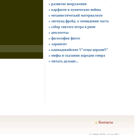
» развитие вооружения
» карфаген и пунические войны
» механистический материализм
» зигмунд фрейд. о сновидении часть
» собор святого петра в риме
» апологеты
» философия фихте
» ларингит
» каппадокийские \\"отцы церкви\\"
» мифы и сказания народов севера
»
читать дальше...
Контакты
© 2006-2024 «
Claw.RU
»