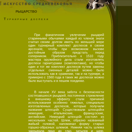
Е ИСКУССТВО СРЕДНЕВЕКОВЬЯ
РЫЦАРСТВО
Турнирные доспехи
При фанатичном увлечении рыцарей
старинными обычаями каждый из членов знати
считал своим долгом иметь по меньшей мере
один турнирный комплект доспехов в своем
арсенале, чтобы при возможном вызове
достойным образом предстать перед
соперником. Приблизительно к 1510 году
мастера оружейного дела стали изготовлять
доспехи гарнитурами (комплектами), но чтобы
один и тот же комплект доспехов путем замены
отдельных сменных деталей можно было
использовать как в сражении, так и на турнире, а
примерно с 1560 года в таких же доспехах можно
было выступать и в пешем поединке.
В начале XV века забота о безопасности
состязавшихся рыцарей, постоянное стремление
к внешнему эффекту стали причиной
использования особенно тяжелых, специально
изготовленных доспехов, которые получили
название штехцойг. Существовали штехцойги
немецкие, итальянские, французские,
английские. Немецкий штехцойг состоял из
нескольких частей. Шлем, образно названный
жабьей головой, напоминал форму старых
горшко-образных шлемов. Нижняя часть шлема
закрывала лицо до глаз, затылок и шею,