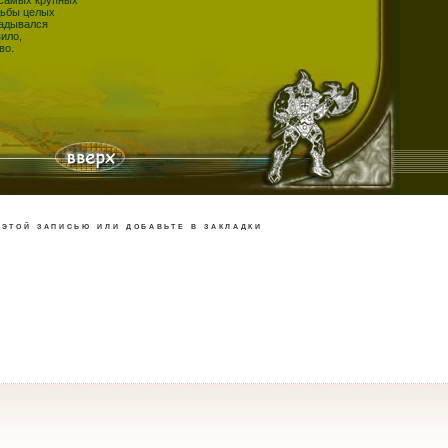
дьбы целых
ладывался
вило,
во.
этой записью или добавьте в закладки