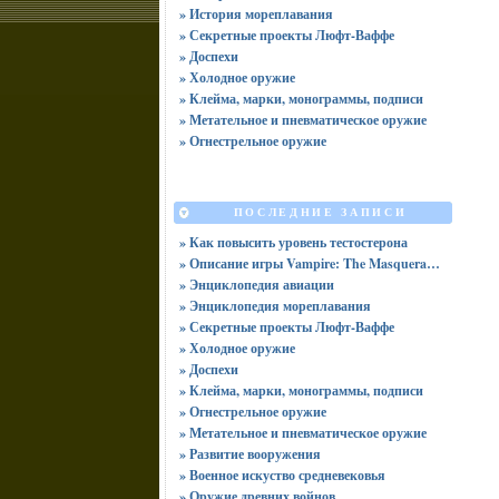
» История мореплавания
» Секретные проекты Люфт-Ваффе
» Доспехи
» Холодное оружие
» Клейма, марки, монограммы, подписи
» Метательное и пневматическое оружие
» Огнестрельное оружие
ПОСЛЕДНИЕ ЗАПИСИ
» Как повысить уровень тестостерона
» Описание игры Vampire: The Masquerade -- Bloodhunt (2022)
» Энциклопедия авиации
» Энциклопедия мореплавания
» Секретные проекты Люфт-Ваффе
» Холодное оружие
» Доспехи
» Клейма, марки, монограммы, подписи
» Огнестрельное оружие
» Метательное и пневматическое оружие
» Развитие вооружения
» Военное искуство средневековья
» Оружие древних войнов