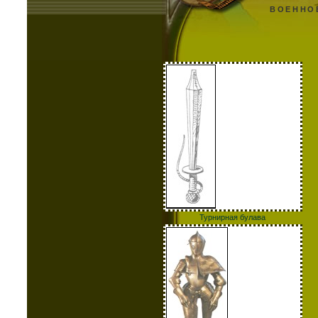
ВОЕННО
Турнирная булава