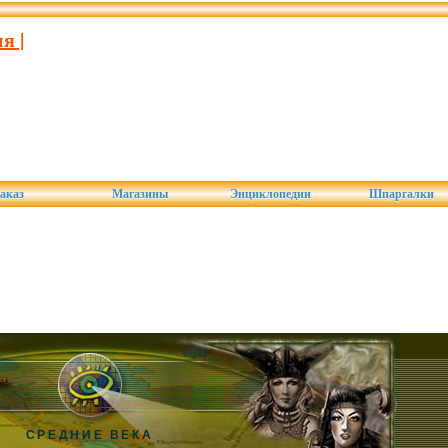
я |
аказ
Магазины
Энциклопедии
Шпаргалки
СРЕДНИЕ ВЕКА