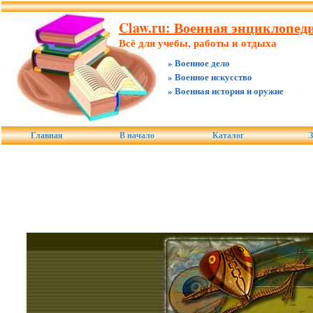
Claw.ru: Военная энциклопеди
Всё для учебы, работы и отдыха
» Военное дело
» Военное искусство
» Военная история и оружие
Главная
В начало
Каталог
З