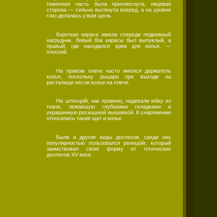
теменная часть была приплюснута, лицевая
сторона — сильно вытянута вперед, а на уровне
глаз делалась узкая щель.
Короткая кираса имела спереди подвижный
нагрудник. Левый бок кирасы был выпуклый, а
правый, где находился крюк для копья, —
плоский.
На правом плече часто имелся держатель
копья, поскольку рыцари при выходе на
ристалище несли копье на плече.
На штехцойг, как правило, надевали юбку из
ткани, лежавшую глубокими складками и
украшенную роскошной вышивкой. К снаряжению
относились также щит и копье.
Были и другие виды доспехов, среди них
популярностью пользовался реннцойг, который
заимствовал свою форму от готических
доспехов XV века.