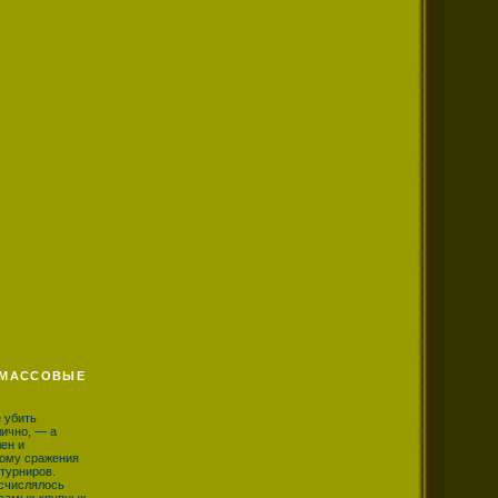
 МАССОВЫЕ
 убить
ично, — а
лен и
тому сражения
турниров.
исчислялось
 самых крупных