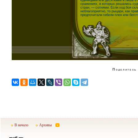
сражениях, в которых решались су
стран, — сотнями. Если ход боя ск
неблагоприятно, то рыцари, как пра
предпочитали гибели плен или бегст
Поделитесь 
В начало
Архивы