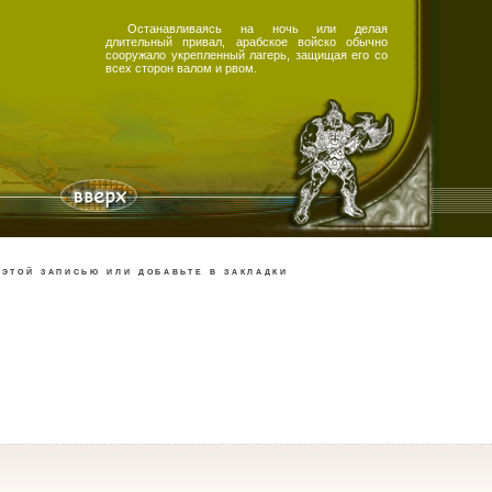
Останавливаясь на ночь или делая
длительный привал, арабское войско обычно
сооружало укрепленный лагерь, защищая его со
всех сторон валом и рвом.
этой записью или добавьте в закладки