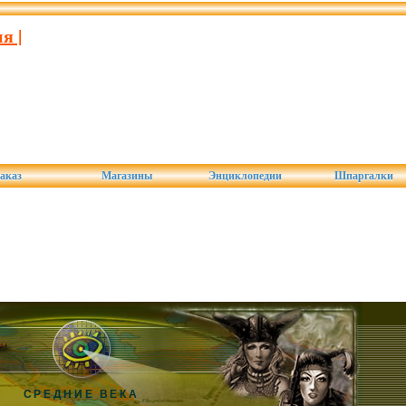
я |
аказ
Магазины
Энциклопедии
Шпаргалки
СРЕДНИЕ ВЕКА