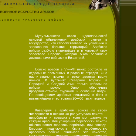
Е ИСКУССТВО СРЕДНЕВЕКОВЬЯ
ВОЕННОЕ ИСКУССТВО АРАБОВ
бенности арабского войска
Мусульманство стало идеологической
основой объединения арабских племен в
государство, что способствовало их усилению и
завоеванию больших территорий. Арабское
войско разбило византийцев и в короткий срок
завоевало Персию, которая была ослаблена
длительными войнами с Византией.
Войско арабов в VI—VIII веках состояло из
отдельных племенных и родовых отрядов. Оно
насчитывало тысячи и реже десятки тысяч
воинов. В пустынях Северной Африки, в
Передней и Средней Азии только небольшое
войско можно было обеспечить
продовольствием, фуражом и особенно водой.
По сообщениям арабских писателей, в боях с
византийцами участвовали 20—30 тысяч воинов.
Кавалерия в арабском войске по своей
численности в несколько раз уступала пехоте —
приобрести и содержать коня мог далеко не
каждый араб. Для ускорения переброски пехоты
обычно использовались верблюды или лошади.
Высокая подвижность была особенностью
арабского войска. Учитывая это качество,
командование широко применяло принцип