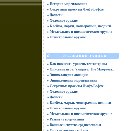
» История мореплавания
» Секретные проекты Люфт-Ваффе
» Доспехи
» Холодное оружие
» Клейма, марки, монограммы, подписи
» Метательное и пневматическое оружие
» Огнестрельное оружие
ПОСЛЕДНИЕ ЗАПИСИ
» Как повысить уровень тестостерона
» Описание игры Vampire: The Masquerade -- Bloodhunt (2022)
» Энциклопедия авиации
» Энциклопедия мореплавания
» Секретные проекты Люфт-Ваффе
» Холодное оружие
» Доспехи
» Клейма, марки, монограммы, подписи
» Огнестрельное оружие
» Метательное и пневматическое оружие
» Развитие вооружения
» Военное искуство средневековья
» Оружие древних войнов