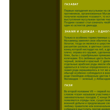
ГАЗАВАТ
Первые нападения мусульман на с
противников, организованные Муха
получили название «газават», то ес
выступления мусульман против «н
Позднее газават стал означать «вой
один из аспектов джихада.
ЗНАМЯ И ОДЕЖДА - ОДНОГ
Только в особенно торжественных 
Мухаммед заменял свое обычное од
богатое; тогда он являлся в шерстя
расшитом шелком, в цветных сапога
конец которой ниспадал на лоб, а д
плечо; оправа его оружия, сделанн
блях, была с серебряными пряжками
колечками. Его любимые цвета был
черный, зеленый и красный. С дре
отдельные арабские роды имели об
одеваться в платье определенного 
знамя рода окрашивалось в тот же 
обычай особенно соблюдался в воен
роде Омейядов избранным цветом б
Фатимидов — зеленый, у Аббасидов
ГАЗИ
Во второй половине VII — первой по
словом «гази» называли участника
завоевательных походов. С конца IX
появляются отряды гази, существов
военной добычи и предлагавшие сво
любому правителю или военачальни
собирался выступить против иновер