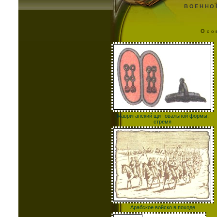
ВОЕННО
Осо
Мавританский щит овальной формы;
стремя
Арабское войско в походе