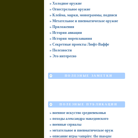
» Холодное оружие
» Огнестрельное оружие
» Клейма, марки, монограммы, подписи
» Метательное и пневматическое оружие
» Приложения
» История авиации
» История мореплавания
» Секретные проекты Люфт-Ваффе
» Полезности
» Это интересно
ПОЛЕЗНЫЕ ЗАМЕТКИ
ПОЛЕЗНЫЕ ПУБЛИКАЦИИ
» военное искуство средневековья
» походы александра македонского
» военные сериалы
» метательное и пневматическое оруж
» описание игры vampire: the masque