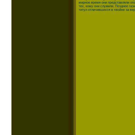
мирное время они представляли опа
тех, кому они служили. Позднее га
титул отличившихся в «войне за вер