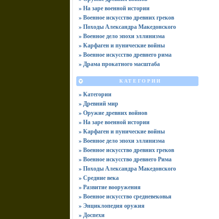
» На заре военной истории
» Военное искусство древних греков
» Походы Александра Македонского
» Военное дело эпохи эллинизма
» Карфаген и пунические войны
» Военное искусство древнего рима
» Драма прокатного масштаба
КАТЕГОРИИ
» Категории
» Древний мир
» Оружие древних войнов
» На заре военной истории
» Карфаген и пунические войны
» Военное дело эпохи эллинизма
» Военное искусство древних греков
» Военное искусство древнего Рима
» Походы Александра Македонского
» Средние века
» Развитие вооружения
» Военное искусство средневековья
» Энциклопедия оружия
» Доспехи