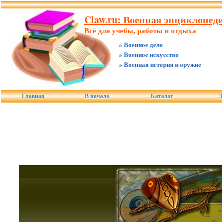
Claw.ru: Военная энциклопеди
Всё для учебы, работы и отдыха
» Военное дело
» Военное искусство
» Военная история и оружие
Главная
В начало
Каталог
З