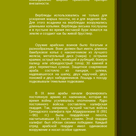
внезапности.
Верблюды использовались не только для
ускорения марша пехоты, но и для ведения боя.
Для этого всадники на верблюдах вооружались
длинными копьями. Верблюды весьма послушны
и в пустыне во время песчаной бури ложатся на
землю и создают как бы живой бруствер.
Оружие арабских воинов было богатым и
разнообразным. Воин должен был иметь длинное
бамбуковое копье с наконечником из лучшего
железа; метательный диск (чакра) с острыми
краями; острый меч, колющий и рубящий; боевую
палицу или обоюдоострый топор; 30 камней в
двух переметных сумках. Защитное снаряжение
араба состояло из панциря, шлема,
надевавшегося на шапку, двух наручней, двух
поножей и двух набедренников. Лошадь к походу
подковывали тяжелыми подковами.
В IX веке арабы начали формировать
постоянную армию из наемников, которая во
время войны усиливалась ополчением. Ядро
постоянного войска составляла халифская
гвардия. Так, например, лучшей частью войска
Гренадского халифата при Абдаррахмане III (891
—961 гг.) была гвардейская пехота,
насчитывавшая 15 тысяч славян. Этой гвардии
халифат был обязан своими победами. Каждый
отряд арабской гвардии имел одинаковое
вооружение и носил особое одеяние.