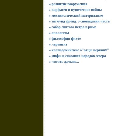
» развитие вооружения
» карфаген и пунические войны
» механистический материализм
» зигмунд фрейд. о сновидении часть
» собор святого петра в риме
» апологеты
» философия фихте
» ларингит
» каппадокийские \\"отцы церкви\\"
» мифы и сказания народов севера
»
читать дальше...