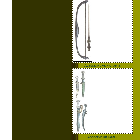
Арабский лук и стрела
Арабские кинжалы