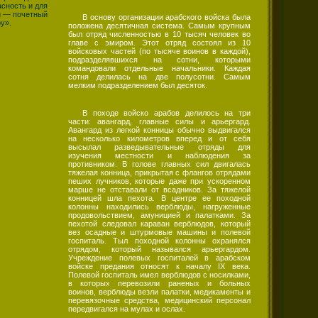
сность и для
зи — почетный
В основу организации арабского войска была
у».
положена десятичная система. Самым крупным
был отряд численностью в 10 тысяч человек во
главе с эмиром. Этот отряд состоял из 10
войсковых частей (по тысяче воинов в каждой),
подразделявшихся на сотни, которыми
командовали отдельные начальники. Каждая
сотня делилась на две полусотни. Самым
мелким подразделением был десяток.
В походе войско арабов делилось на три
части: авангард, главные силы и арьергард.
Авангард из легкой конницы обычно выдвигался
на несколько километров вперед и от себя
высылал разведывательные отряды для
изучения местности и наблюдения за
противником. В голове главных сил двигалась
тяжелая конница, прикрытая с флангов отрядами
пеших лучников, которые даже при ускоренном
марше не отставали от всадников. За тяжелой
конницей шла пехота. В центре ее походной
колонны находились верблюды, нагруженные
продовольствием, амуницией и палатками. За
пехотой следовал караван верблюдов, который
вез осадные и штурмовые машины и полевой
госпиталь. Тыл походной колонны охранялся
отрядом, который назывался арьергардом.
Учреждение полевых госпиталей в арабском
войске предания относят к началу IX века.
Полевой госпиталь имел верблюдов с носилками,
в которых перевозили раненых и больных
воинов, верблюды везли палатки, медикаменты и
перевязочные средства, медицинский персонал
передвигался на мулах и ослах.