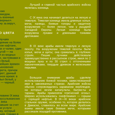
Лучшей и главной частью арабского войска
являлась конница.
воих
ммедом,
ть военные
С IX века она начинает делиться на легкую и
еверных».
тяжелую. Тяжелая конница имела длинные копья,
ну за веру»,
мечи, палицы, боевые топоры и защитное
вооружение — более легкое, чем у рыцарей
Западной Европы. Легкая конница была
О ЦВЕТА
вооружена луками и длинными тонкими
дротиками.
случаях
еяние на более
ном кафтане,
В IX веке арабы имели тяжелую и легкую
х и чалме, один
пехоту. На вооружении тяжелой пехоты были
ругой — на
копья, мечи и щиты; она сражалась в глубоких
ая из медных
строях. Пешие лучники действовали
, застежками и
преимущественно в рассыпном строю, имея по 2
и белый,
мощных лука и по 30 стрел с отточенными
внейших времен
наконечниками, твердым древком и железными
ыкновение
перьями.
цвета, причем
цвет; данный
ное время: в
Большое внимание арабы уделяли
ыл белый, у
использованию боевой техники, заимствованной
 — черный.
ими в завоеванных странах. Арабские войска
обычно сопровождались караваном верблюдов,
на которых везли катапульты, баллисты и
тараны. Арабы применяли «греческий огонь».
ловине IX века
Широко использовались «нефтяники» — горшки
 мусульманских
с горящей нефтью. В IX—XI веках арабское
 века
стальное оружие, особенно то, которое делалось
авшие за счет
в Дамаске, славилось во всем мире. Арабские
и услуги
воины имели такие боевые мечи, которыми
ку, который
рассекали лошадей противника.
цев. Однако в